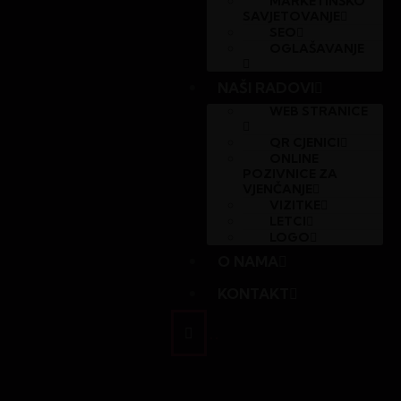
MARKETINŠKO
SAVJETOVANJE
SEO
OGLAŠAVANJE
NAŠI RADOVI
WEB STRANICE
QR CJENICI
ONLINE
POZIVNICE ZA
VJENČANJE
VIZITKE
LETCI
LOGO
O NAMA
KONTAKT