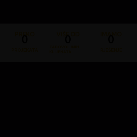
PREKO
VIŠE OD
IMAMO
0
0
0
ZADOVOLJNIH
PROJEKATA
RJEŠENJE
KLIJENATA