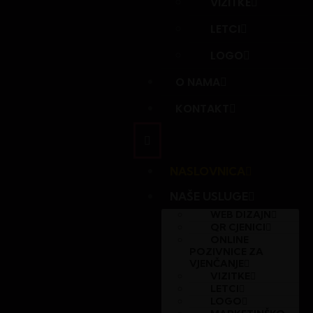
VIZITKE
LETCI
LOGO
O NAMA
KONTAKT
NASLOVNICA
NAŠE USLUGE
WEB DIZAJN
QR CJENICI
ONLINE
POZIVNICE ZA
VJENČANJE
VIZITKE
LETCI
LOGO