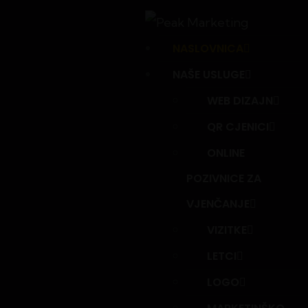
NASLOVNICA
NAŠE USLUGE
WEB DIZAJN
QR CJENICI
ONLINE
POZIVNICE ZA
VJENČANJE
VIZITKE
LETCI
LOGO