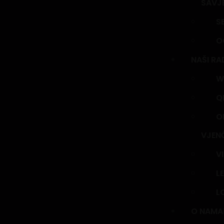
SAVJ
S
O
NAŠI RA
W
Q
O
VJEN
V
L
L
O NAMA