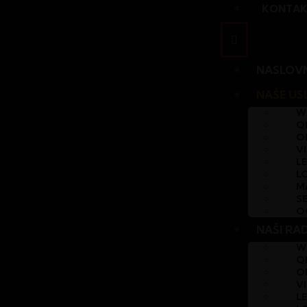
KONTAK
NASLOV
NAŠE US
W
QR
O
V
L
L
M
S
O
NAŠI RA
W
QR
O
V
L