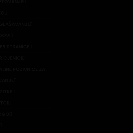
ETOVANJE
EO
GLAŠAVANJE
DOVI
EB STRANICE
R CJENICI
NLINE POZIVNICE ZA
ČANJE
IZITKE
ETCI
OGO