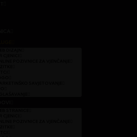
T
NICA
LUGE
EB DIZAJN
 CJENICI
NLINE POZIVNICE ZA VJENČANJE
IZITKE
ETCI
OGO
ARKETINŠKO SAVJETOVANJE
EO
GLAŠAVANJE
DOVI
EB STRANICE
 CJENICI
NLINE POZIVNICE ZA VJENČANJE
IZITKE
ETCI