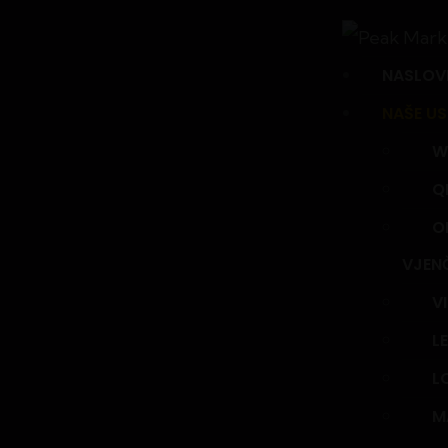
NASLOV
NAŠE U
W
Q
O
VJEN
V
L
L
M