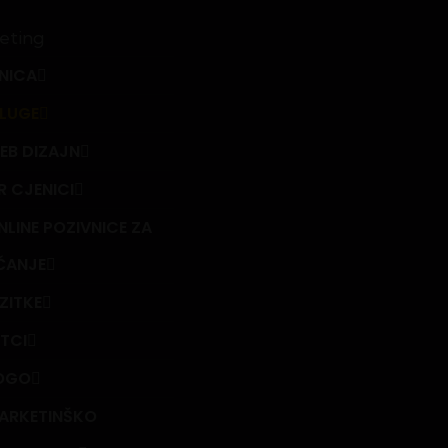
NICA
SLUGE
EB DIZAJN
R CJENICI
NLINE POZIVNICE ZA
ČANJE
IZITKE
ETCI
OGO
ARKETINŠKO